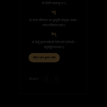
 शं योरभि स्रवन्तु नः॥
राहु
ॐ कया नश्चित्र आ भुवदूती सदावृधः सखा।

 कया शचिष्ठया वृता॥
केतु
ॐ केतुं कृण्वन्नकेतवे पेशो मर्या अपेशसे।

 समुषद्भिरजायथाः॥
पंडित पवन कुमार शर्मा
Share: