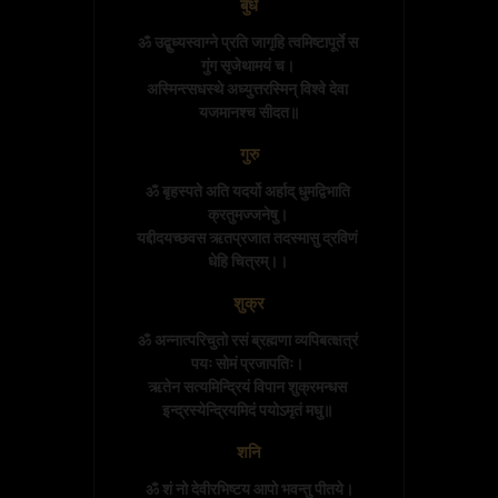
बुध
ॐ उद्बुध्यस्वाग्ने प्रति जागृहि त्वमिष्टापूर्ते स 
गुंग सृजेथामयं च। 

अस्मिन्त्सधस्थे अध्युत्तरस्मिन् विश्वे देवा 
यजमानश्च सीदत॥
गुरु
ॐ बृहस्पते अति यदर्यो अर्हाद् धुमद्विभाति 
क्रतुमज्जनेषु। 

यद्दीदयच्छवस ऋतप्रजात तदस्मासु द्रविणं 
धेहि चित्रम्।। 
शुक्र
ॐ अन्नात्परिचुतो रसं ब्रह्मणा व्यपिबत्क्षत्रं 
पयः सोमं प्रजापतिः। 

ऋतेन सत्यमिन्द्रियं विपान शुक्रमन्धस 
इन्द्रस्येन्द्रियमिदं पयोऽमृतं मधु॥ 
शनि
ॐ शं नो देवीरभिष्टय आपो भवन्तु पीतये।
