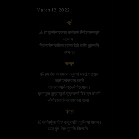
March 12, 2022
सूर्य
ॐ आ कृष्णेन रजसा वर्तमानो निवेशयन्नमृतं 
मर्त्य च।

हिरण्ययेन सविता रथेना देवो याति भुवनानि 
पश्यन्॥
चन्द्र
ॐ इमं देवा असपत्नः सुवध्वं महते क्षत्राय 
महते ज्यैष्ठ्याय महते 
जानराज्यायेन्द्रस्येन्द्रियाय। 

इमममुष्य पुत्रममुष्यै पुत्रमस्यै विश एष वोऽमी 
सोमोऽस्माकं ब्राह्मणाना राजा॥
मंगल
ॐ अग्निर्मूर्धा दिवः ककुत्पतिः पृथिव्या अयम्।
