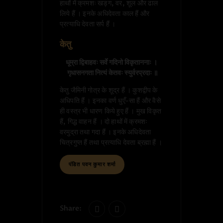
हाथों में क्रमशः खड्ग, वर, शूल और ढाल
लिये हैं । इनके अधिदेवता काल हैं और
प्रत्याधि देवता सर्प हैं ।
केतु
धूम्रा द्विबाहवः सर्वे गदिनो विकृताननाः ।

 गृधासनगता नित्यं केतवः स्युर्वरप्रदाः ॥
केतु जैमिनी गोत्र के शूद्र हैं । कुशद्वीप के
अधिपति हैं । इनका वर्ण धुएँ-सा हैं और वैसे
ही वस्त्र भी धारण किये हुए हैं । मुख विकृत
हैं, गिद्ध वाहन हैं । दो हाथों में क्रमशः
वरमुद्रा तथा गदा हैं । इनके अधिदेवता
चित्रगुप्त हैं तथा प्रत्याधि देवता ब्रह्मा हैं ।
पंडित पवन कुमार शर्मा
Share: