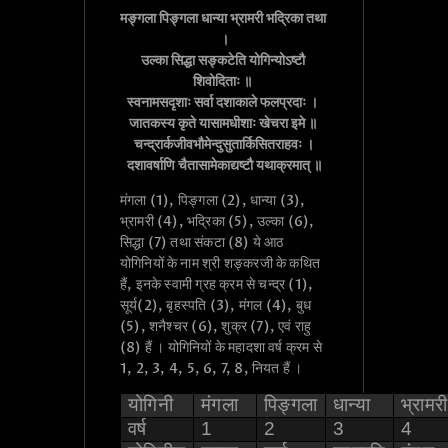
मङ्गला पिङ्गला धान्या भ्रामरी भद्रिका तथा 
।

उल्का सिद्धा सङ्कटेति योगिन्योऽष्टौ 
शिवोदिताः ॥ 

स्वनामसदृशाः सर्वा दशाकाले फलप्रदाः । 

जातकस्य कृते यासामधीशाः खेचरा इमे ॥ 

चन्द्रार्कजीवभौमेन्दुसुतार्किसितराहवः ।

मंगला (1), पिङ्गला (2), धान्या (3),
भ्रामरी (4), भद्रिका (5), उल्का (6),
सिद्धा (7) तथा संकटा (8) ये आठ
योगिनियों के नाम श्री शङ्करजी के कथित
हैं, इनके स्वामी ग्रह क्रम से चन्द्र (1),
सूर्य(2), बृहस्पति (3), मंगल (4), बुध
(5), शनैश्चर (6), शुक्र (7), एवं राहु
(8) हैं । योगिनियों के महादशा वर्ष क्रम से
1, 2, 3, 4, 5, 6, 7, 8, नियत हैं ।
योगिनी
मंगला
पिङ्गला
धान्या
भ्रामरी
वर्ष
1
2
3
4