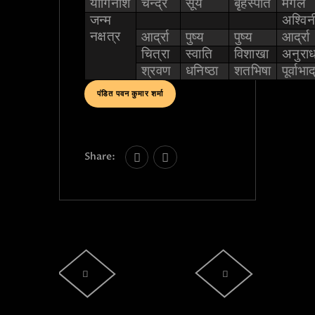
योगिनीश
चन्द्र
सूर्य
बृहस्पति
मंगल
जन्म
अश्विन
नक्षत्र
आर्द्रा
पुष्य
पुष्य
आर्द्रा
चित्रा
स्वाति
विशाखा
अनुराध
श्रवण
धनिष्ठा
शतभिषा
पूर्वाभा
पंडित पवन कुमार शर्मा
Share: