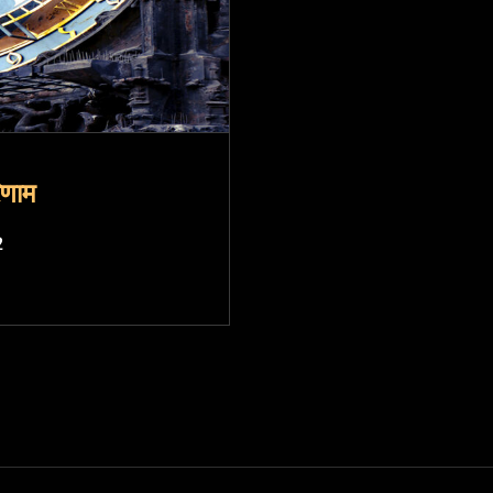
िणाम
2