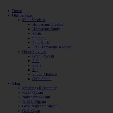
Home
Our Services
Main Services
Horoscope Creation
Horoscope Study
Vastu
Shuddhi
Pitra Dosh
Free Horoscope Request
Other Services
Grah Pravesh
Path
Pooja
Jap
Shubh Muhurat
Grah Shanti
Blog
Meanings Researcher
Rashi Gyaan
Nakshatra Gyaan
Jyotish Vigyan
Grah Nakshatr Shaanti
Grah Gyan