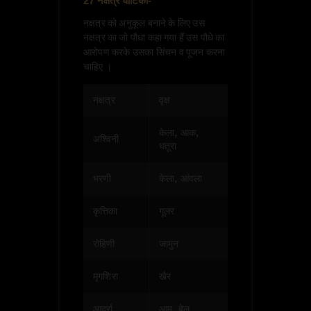
27 नक्षत्र वाटिका-
नक्षत्र को अनुकूल बनाने के लिए उस
नक्षत्र का जो पौधा कहा गया हैं उस पौधे का
आरोपण करके उसका सिंचन व पूजन करना
चाहिए ।
नक्षत्र
वृक्ष
केला, आक,
अश्विनी
धतूरा
भरणी
केला, आंवला
कृत्तिका
गूलर
रोहिणी
जामुन
मृगशिरा
खैर
आर्द्रा
आम, बेल