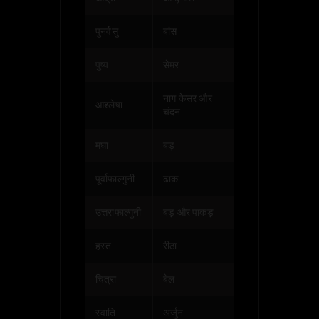
पुनर्वसु
बांस
पुष्य
सेमर
नाग केसर और
आश्लेषा
चंदन
मघा
बड़
पूर्वाफाल्गुनी
ढाक
उत्तराफाल्गुनी
बड़ और पाकड़
हस्त
रीठा
चित्रा
बेल
स्वाति
अर्जुन