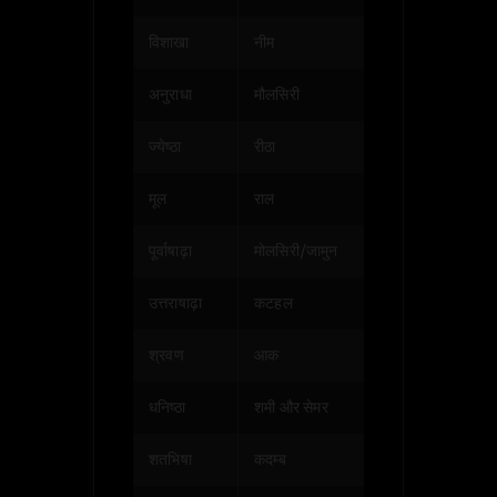
विशाखा
नीम
अनुराधा
मौलसिरी
ज्येष्ठा
रीठा
मूल
राल
पूर्वाषाढ़ा
मोलसिरी/जामुन
उत्तराषाढ़ा
कटहल
श्रवण
आक
धनिष्ठा
शमी और सेमर
शतभिषा
कदम्ब