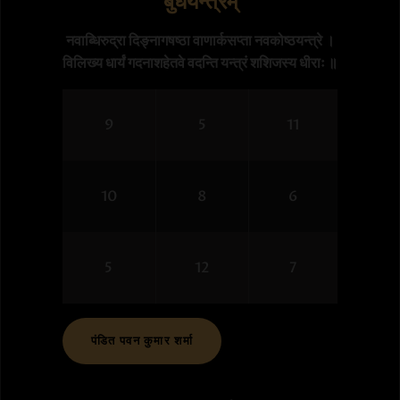
बुधयन्त्रम्
नवाब्धिरुद्रा दिङ्नागषष्ठा वाणार्कसप्ता नवकोष्ठयन्त्रे ।

विलिख्य धार्यं गदनाशहेतवे वदन्ति यन्त्रं शशिजस्य धीराः ॥
9
5
11
10
8
6
5
12
7
पंडित पवन कुमार शर्मा