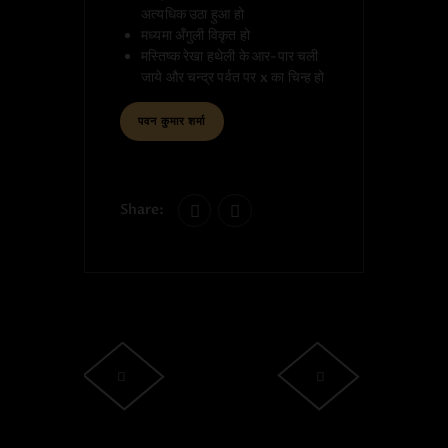
अत्यधिक उठा हुआ हो
मध्यमा अँगुली विकृत हो
मस्तिष्क रेखा हथेली के आर-पार चली
जाये और चन्द्र पर्वत पर x का चिन्ह हो
पवन कुमार शर्मा
Share:
पोस्ट नेविगेशन