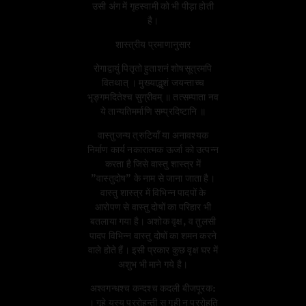
उसी अंग में गृहस्वामी को भी पीड़ा होती
है।
शास्त्रीय प्रमाणानुसार
रोगाद्वायुं पितृतो हुताशनं शोषसूत्रमपि
वितथात् ।
मुख्याद्भृशं जयन्ताच्च
भृङ्गमदितेश्च सुग्रीवम् ॥
तत्सम्पाता नव
ये तान्यतिमर्माणि सम्प्रदिष्टानि ॥
वास्तुजन्य त्रुटियाँ या अनावश्यक
निर्माण कार्य नकारात्मक ऊर्जा को उत्पन्न
करता है जिसे वास्तु शास्त्र में
"वास्तुदोष" के नाम से जाना जाता है।
वास्तु शास्त्र में विभिन्न पादपों के
आरोपण से वास्तु दोषों का परिहार भी
बतलाया गया है। अशोक वृक्ष, व तुलसी
पादप विभिन्न वास्तु दोषों का शमन करने
वाले होते हैं। इसी प्रकार कुछ वृक्ष घर में
अशुभ भी माने गये है।
अश्वगन्धश्च कन्दश्च कदली बीजपूरक:
।
गृहे यस्य प्ररोहन्ती स गृही न प्ररोहति