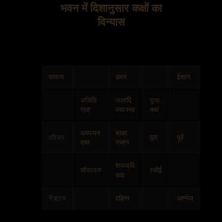
भवन में दिशानुसार कक्षों का
विन्यास
वायव्य
उत्तर
ईशान
अथिति
जलादि
पूजा
ग्रह
व्यवस्था
कक्ष
अध्ययन
ब्रह्म
पश्चिम
द्वार
पूर्व
कक्ष
स्थान
शयनादि
शौचालय
रसोई
कक्ष
नैऋत्य
दक्षिण
आग्नेय