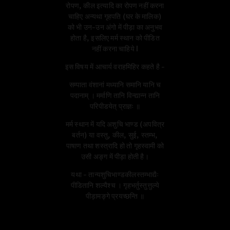
रोपण, कील इत्यादि का रोपण नहीं करना
चाहिए अन्यथा गृहपति (घर के मालिक)
को भी उन-उन अंगो में पीड़ा का अनुभव
होता है, इसलिए मर्म स्थान को पीडित
नहीं करना चाहिये l
इस विषय में आचार्य वराहमिहिर कहते है -
सम्पाता वंशानां मध्यानि समानि यानि च
पदानाम् ।
मर्माणि तानि विन्द्यान्न तानि
परिपीडयेत् प्राज्ञः ॥
मर्म स्थान में यदि अशुचि भाण्ड (अपवित्र
बर्तन) या वस्तु, कील, सुई, स्तम्भ,
पाषाण तथा शस्त्रादि हो तो गृहस्वामी को
उसी अङ्ग में पीड़ा होती है।
यथा -
तान्यशुचिभाण्डकीलस्तम्भाद्यैः
पीडितानि शल्यैश्च ।
गृहभर्तुस्तुत्तुल्ये
पीड़ामङ्गे प्रयच्छन्ति ॥