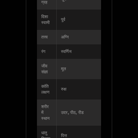
ग्रह
दिशा
पूर्व
स्वामी
तत्त्व
अग्नि
रंग
स्वर्णिम
जीव
मूल
संज्ञा
कांति
रुक्ष
लक्षण
शरीर
में
उदर, पीठ, रीड
स्थान
धातु
पित्त