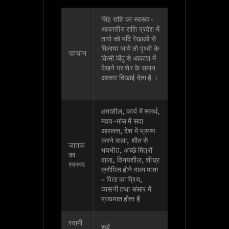
सिंह राशि का स्वरूप-
आकाशीय राशि प्रदेश में
तारो को यदि रेखाओ से
मिलाया जाये तो पृथ्वी के
पहचान
किसी बिंदु से आकाश में
देखने पर शेर के समान
आकार दिखाई देता है ।
क्षमाशील, कार्य में समर्थ,
मदय-मांस में सदा
आसक्त, देश में भ्रमण
करने वाला, शीत से
जातक
भयभीत, अच्छे मित्रों
का
वाला, विनयशील, शीघ्र
स्वरूप
क्रोधित होने वाला माता
– पिता का प्रिय,
व्यसनी तथा संसार में
प्रख्यात होता है
स्वामी
सूर्य