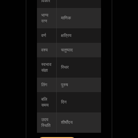
विकार
भाग्य
माणिक
रत्न
वर्ण
क्षत्रिय
वश्य
चतुष्पाद
स्वभाव
स्थिर
संज्ञा
लिंग
पुरुष
बलि
दिन
समय
उदय
शीर्षोंदय
स्थिति