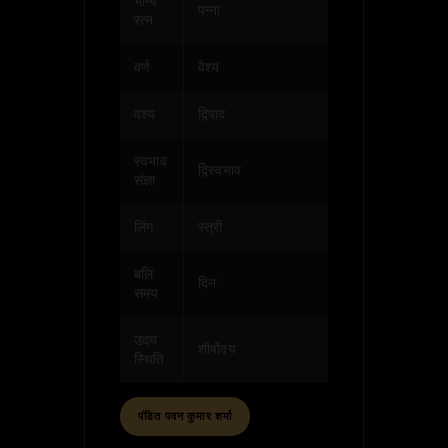
भाग्य
पन्ना
रत्न
वर्ण
वैश्य
वश्य
द्विपाद
स्वभाव
द्विस्वभाव
संज्ञा
लिंग
स्त्री
बलि
दिन
समय
उदय
शीर्षोदय
स्थिति
पंडित पवन कुमार शर्मा