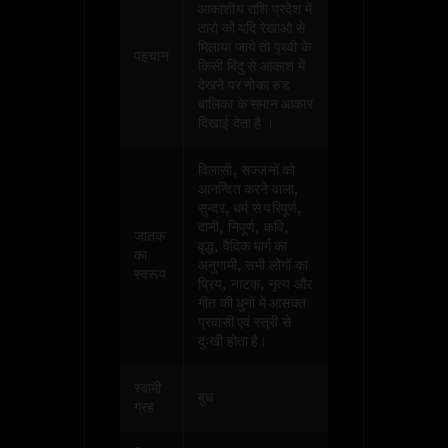
आकाशीय राशि प्रदेश में
तारो को यदि रेखाओ से
मिलाया जाये तो पृथ्वी के
पहचान
किसी बिंदु से आकाश में
देखने पर नोका रुड
बालिका के समान आकार
दिखाई देता है ।
विलासी, सज्जनों को
आनन्दित करने वाला,
सुन्दर, धर्म से परिपूर्ण,
दानी, निपूर्ण, कवि,
जातक
वृद्ध, वैदिक मार्ग का
का
अनुगामी, सभी लोगों का
स्वरूप
प्रिय, नाटक, नृत्य और
गीत की धुनों में आसक्त
प्रवासी एवं स्त्री से
दुःखी होता है।
स्वामी
बुध
ग्रह