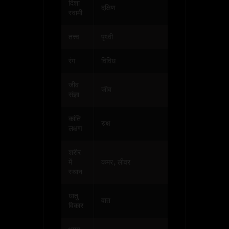
दिशा
दक्षिण
स्वामी
तत्त्व
पृथ्वी
रंग
विविध
जीव
जीव
संज्ञा
कांति
रुक्ष
लक्षण
शरीर
में
कमर, लीवर
स्थान
धातु
वात
विकार