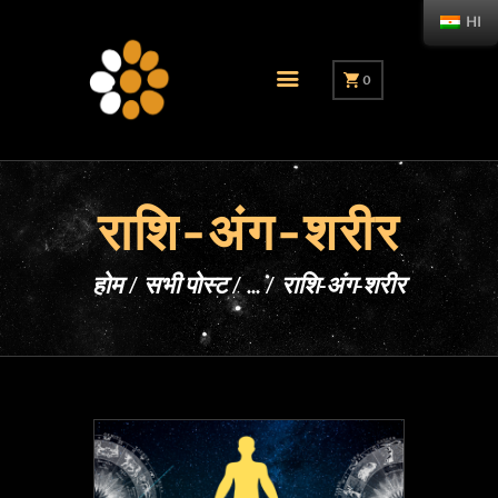
HI
0
राशि-अंग-शरीर
होम
सभी पोस्ट
...
राशि-अंग-शरीर