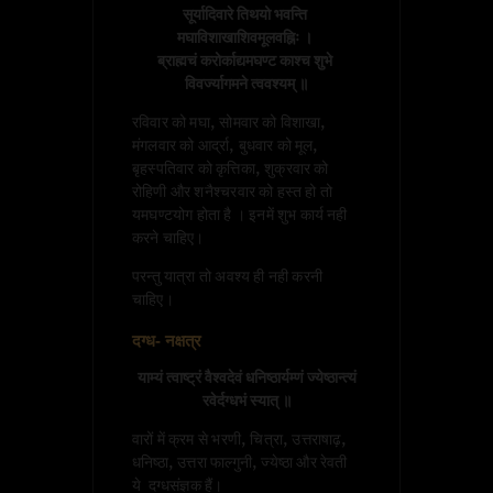
सूर्यादिवारे तिथयो भवन्ति 
मघाविशाखाशिवमूलवह्निः । 

ब्राह्मचं करोर्काद्यमघण्ट काश्च शुभे 
विवर्ज्यागमने त्ववश्यम् ॥
रविवार को मघा, सोमवार को विशाखा,
मंगलवार को आर्द्रा, बुधवार को मूल,
बृहस्पतिवार को कृत्तिका, शुक्रवार को
रोहिणी और शनैश्चरवार को हस्त हो तो
यमघण्टयोग होता है । इनमें शुभ कार्य नही
करने चाहिए।
परन्तु यात्रा तो अवश्य ही नही करनी
चाहिए।
दग्ध- नक्षत्र
याम्यं त्वाष्ट्रं वैश्वदेवं धनिष्ठार्यम्णं ज्येष्ठान्त्यं 
रवेर्दग्धभं स्यात् ॥
वारों में क्रम से भरणी, चित्रा, उत्तराषाढ़,
धनिष्ठा, उत्तरा फाल्गुनी, ज्येष्ठा और रेवती
ये दग्धसंज्ञक हैं।