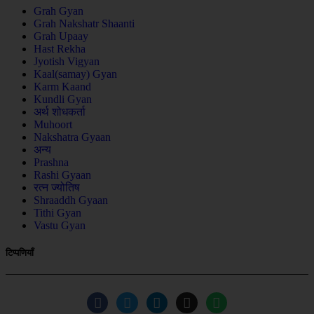
Grah Gyan
Grah Nakshatr Shaanti
Grah Upaay
Hast Rekha
Jyotish Vigyan
Kaal(samay) Gyan
Karm Kaand
Kundli Gyan
अर्थ शोधकर्ता
Muhoort
Nakshatra Gyaan
अन्य
Prashna
Rashi Gyaan
रत्न ज्योतिष
Shraaddh Gyaan
Tithi Gyan
Vastu Gyan
टिप्पणियाँ