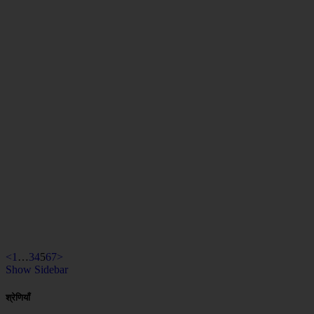
<
1
…
3
4
5
6
7
>
Show Sidebar
श्रेणियाँ