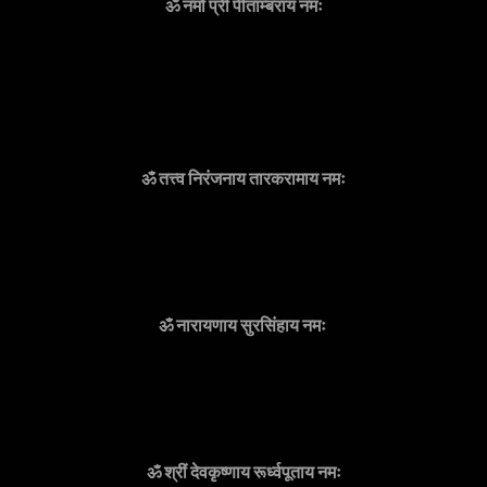
ॐ नमो प्रीं पीताम्बराय नमः
ॐ तत्त्व निरंजनाय तारकरामाय नमः
ॐ नारायणाय सुरसिंहाय नमः 
ॐ श्रीं देवकृष्णाय रूर्ध्वपूताय नमः