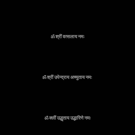
ॐ श्रीं वत्सलाय नमः
ॐ श्रीं उपेन्द्राय अच्युताय नमः
ॐ क्लीं उद्धृताय उद्धारिणे नमः