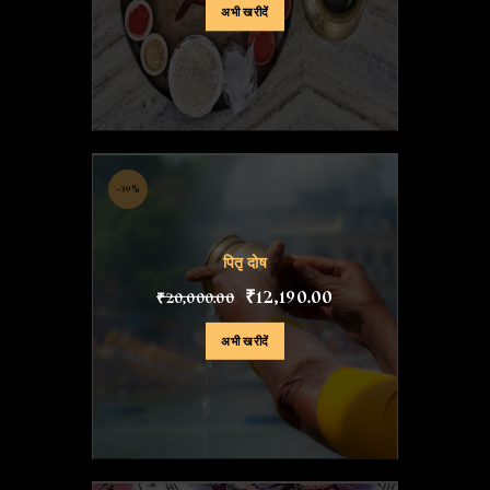
अभी खरीदें
-39%
पितृ दोष
₹
12,190
.
00
₹
20,000
.
00
अभी खरीदें