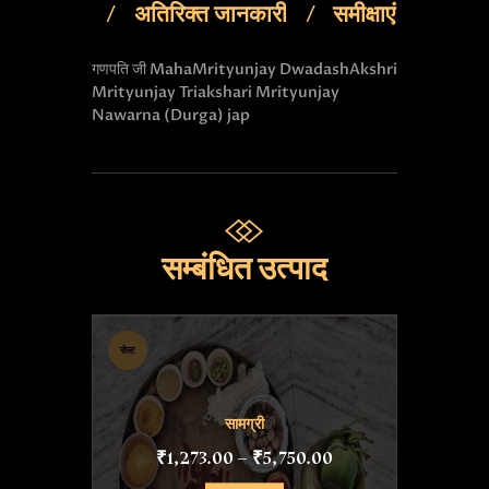
अतिरिक्त जानकारी
समीक्षाएं
गणपति जी
MahaMrityunjay
DwadashAkshri
Mrityunjay
Triakshari Mrityunjay
Nawarna (Durga) jap
सम्बंधित उत्पाद
सेल!
सामग्री
₹
1,273
.
00
–
₹
5,750
.
00