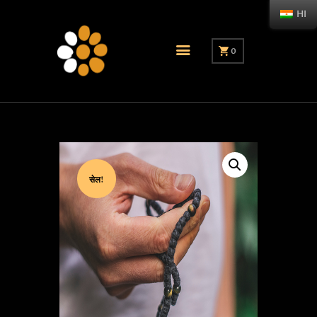
HI
0
सेल!