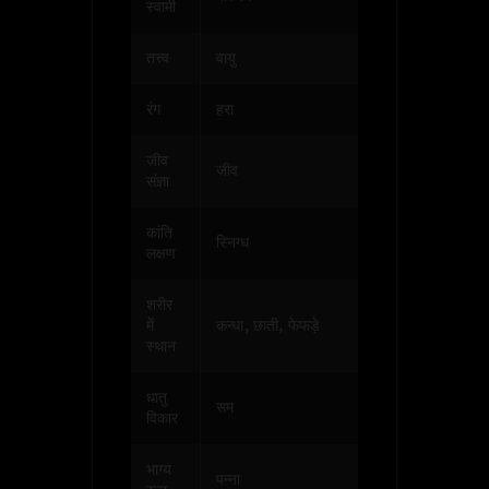
स्वामी
तत्त्व
वायु
रंग
हरा
जीव
जीव
संज्ञा
कांति
स्निग्ध
लक्षण
शरीर
में
कन्धा, छाती, फेफड़े
स्थान
धातु
सम
विकार
भाग्य
पन्ना