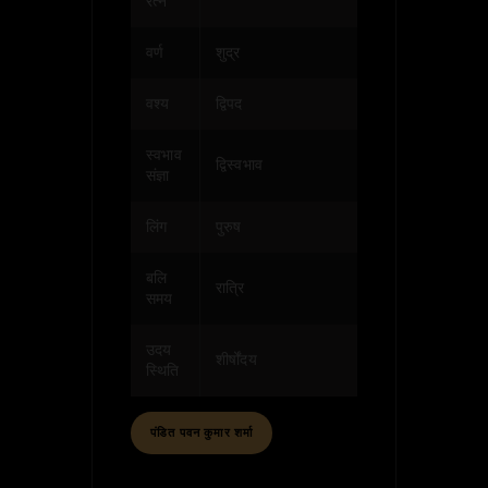
रत्न
वर्ण
शुद्र
वश्य
द्विपद
स्वभाव
द्विस्वभाव
संज्ञा
लिंग
पुरुष
बलि
रात्रि
समय
उदय
शीर्षोंदय
स्थिति
पंडित पवन कुमार शर्मा