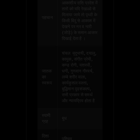
आकाशीय राशि प्रदेश में
तारो को यदि रेखाओ से
मिलाया जाये तो पृथ्वी के
पहचान
किसी बिंदु से आकाश में
देखने पर नर व नारी
(जोड़े) के समान आकार
दिखाई देता है ।
चंचल मृदुभाषी, दयालु,
कामुक, संगीत प्रेमी,
कण्ड रोगी, यशस्वी,
जातक
धनी, गुणवान गौरवर्ष,
का
लम्बे शरीर वाला,
स्वरूप
कार्यकुशल वक्ता,
बुद्धिमान दृढसंकल्प,
सभी प्रकार से समर्थ
और न्यायप्रिय होता है
स्वामी
बुध
ग्रह
दिशा
पश्चिम