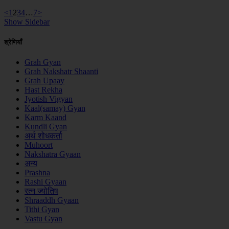
Page
Page
Page
Page
Page
<
1
2
3
4
…
7
>
Show Sidebar
पोस्ट्स
श्रेणियाँ
Grah Gyan
नेविगेशन
Grah Nakshatr Shaanti
Grah Upaay
Hast Rekha
Jyotish Vigyan
Kaal(samay) Gyan
Karm Kaand
Kundli Gyan
अर्थ शोधकर्ता
Muhoort
Nakshatra Gyaan
अन्य
Prashna
Rashi Gyaan
रत्न ज्योतिष
Shraaddh Gyaan
Tithi Gyan
Vastu Gyan