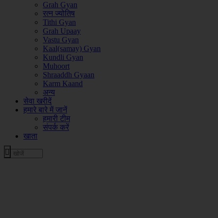
Grah Gyan
रत्न ज्योतिष
Tithi Gyan
Grah Upaay
Vastu Gyan
Kaal(samay) Gyan
Kundli Gyan
Muhoort
Shraaddh Gyaan
Karm Kaand
अन्य
सेवा खरीदें
हमारे बारे में जानें
हमारी टीम
संपर्क करें
खाता