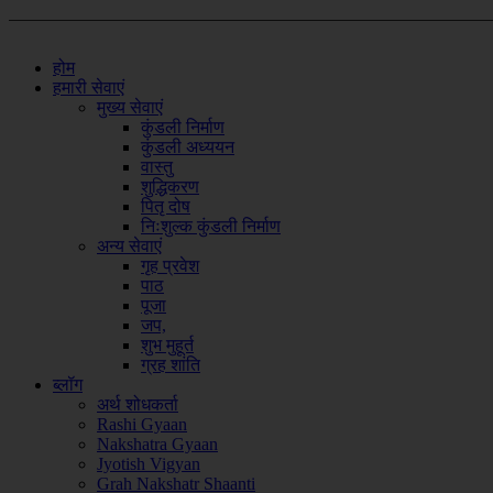
होम
हमारी सेवाएं
मुख्य सेवाएं
कुंडली निर्माण
कुंडली अध्ययन
वास्तु
शुद्धिकरण
पितृ दोष
निःशुल्क कुंडली निर्माण
अन्य सेवाएं
गृह प्रवेश
पाठ
पूजा
जप,
शुभ मुहूर्त
ग्रह शांति
ब्लॉग
अर्थ शोधकर्ता
Rashi Gyaan
Nakshatra Gyaan
Jyotish Vigyan
Grah Nakshatr Shaanti