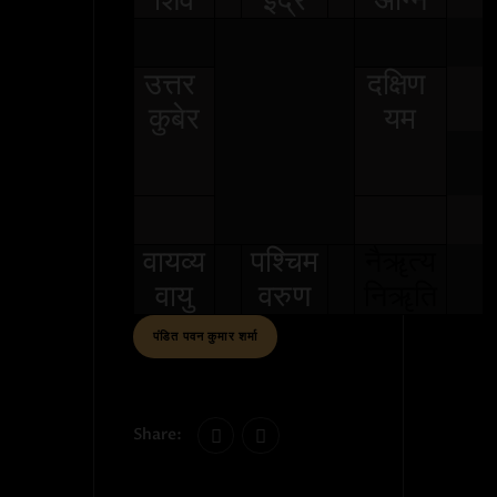
उत्तर
दक्षिण
कुबेर
यम
वायव्य
पश्चिम
नैॠत्य
वायु
वरुण
निॠति
पंडित पवन कुमार शर्मा
Share: