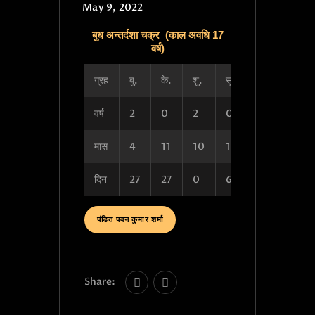
May 9, 2022
बुध अन्तर्दशा चक्र (काल अवधि 17
वर्ष)
ग्रह
बु.
के.
शु.
सू.
चं.
मं.
वर्ष
2
0
2
0
1
0
मास
4
11
10
10
5
11
दिन
27
27
0
6
0
27
पंडित पवन कुमार शर्मा
Share: