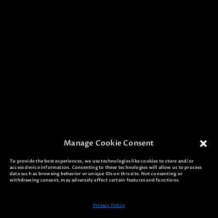
Manage Cookie Consent
To provide the best experiences, we use technologies like cookies to store and/or
access device information. Consenting to these technologies will allow us to process
data such as browsing behavior or unique IDs on this site. Not consenting or
WhatsApp
WhatsApp
withdrawing consent, may adversely affect certain features and functions.
WhatsApp
हमसे संपर्क करें
Privacy Policy